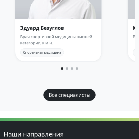
Эдуард Безуглов
М
Врач спортивной медицины высшей
Вр
категории, к.м.н.
Спортивная медицина
С
Все специалисты
Наши направления