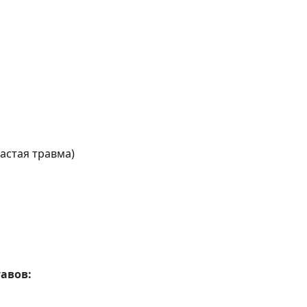
астая травма)
авов: