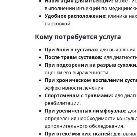
Навигация для инъекций:
может ис
выполнении инъекций по медицински
Удобное расположение:
клиника нах
парковкой.
Кому потребуется услуга
При боли в суставах:
для выявления 
После травм суставов:
для диагност
При подозрении на разрыв сухожи
оценки его выраженности.
При хроническом воспалении суст
эффективности лечения.
Спортсменам с травмами:
для диаг
реабилитации.
При увеличенных лимфоузлах:
для
определения необходимости консуль
дополнительного обследования.
При отёке мягких тканей:
для выявл