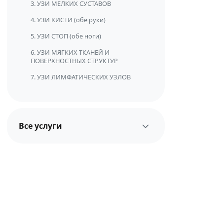
3. УЗИ МЕЛКИХ СУСТАВОВ
4. УЗИ КИСТИ (обе руки)
5. УЗИ СТОП (обе ноги)
6. УЗИ МЯГКИХ ТКАНЕЙ И
ПОВЕРХНОСТНЫХ СТРУКТУР
7. УЗИ ЛИМФАТИЧЕСКИХ УЗЛОВ
УЗИ плечевого сустава
УЗИ коленного сустава
Все услуги
УЗИ голеностопного сустава
Консультации
УЗИ тазобедренного сустава
УЗИ ревматоидного артрита
Лечение и восстановление
Доплеровское исследование
Функциональная
Синдром карпального туннеля
диагностика
Кисты и ганглии