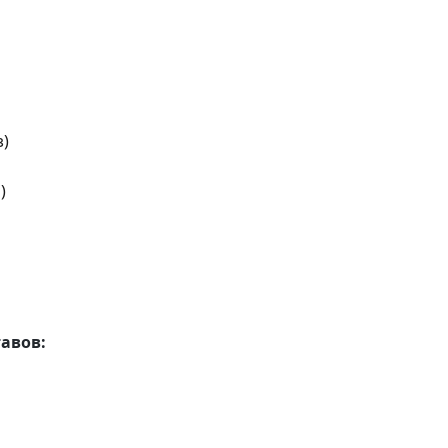
з)
)
авов: