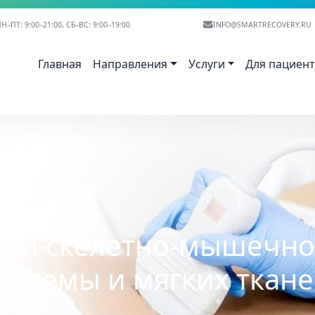
Н–ПТ: 9:00–21:00, СБ–ВС: 9:00–19:00
INFO@SMARTRECOVERY.RU
Главная
Направления
Услуги
Для пациен
ЗИ скелетно-мышечн
истемы и мягких ткан