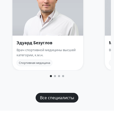
Эдуард Безуглов
М
Врач спортивной медицины высшей
Вр
категории, к.м.н.
Спортивная медицина
С
Все специалисты