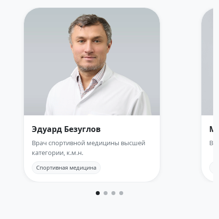
Эдуард Безуглов
М
Врач спортивной медицины высшей
Вр
категории, к.м.н.
Спортивная медицина
С