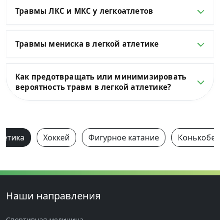
Травмы ЛКС и МКС у легкоатлетов
Травмы мениска в легкой атлетике
Как предотвращать или минимизировать
вероятность травм в легкой атлетике?
летика
Хоккей
Фигурное катание
Конькобеж
Наши направления
Спортивная медицина